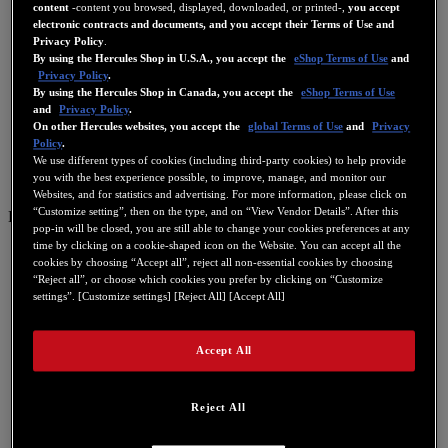
content
-content you browsed, displayed, downloaded, or printed-,
you accept
electronic contracts and documents, and you accept their Terms of Use and
Privacy Policy
.
By using the Hercules Shop in U.S.A., you accept the
eShop Terms of Use
and
Privacy Policy
.
By using the Hercules Shop in Canada, you accept the
eShop Terms of Use
and
Privacy Policy
.
On other Hercules websites, you accept the
global Terms of Use
and
Privacy
Policy
.
We use different types of cookies (including third-party cookies) to help provide
you with the best experience possible, to improve, manage, and monitor our
Websites, and for statistics and advertising. For more information, please click on
“Customize setting”, then on the type, and on “View Vendor Details”. After this
ES
pop-in will be closed, you are still able to change your cookies preferences at any
time by clicking on a cookie-shaped icon on the Website. You can accept all the
US
cookies by choosing “Accept all”, reject all non-essential cookies by choosing
FR
“Reject all”, or choose which cookies you prefer by clicking on “Customize
settings”. [Customize settings] [Reject All] [Accept All]
ES
GB
Accept All
DE
IT
Reject All
NL