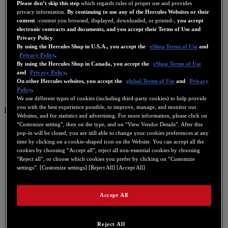
Please don’t skip this step
which regards rules of proper use and provides
privacy information.
By continuing to use any of the Hercules Websites or their
content
-content you browsed, displayed, downloaded, or printed-,
you accept
electronic contracts and documents, and you accept their Terms of Use and
Privacy Policy
.
By using the Hercules Shop in U.S.A., you accept the
eShop Terms of Use
and
Privacy Policy
.
By using the Hercules Shop in Canada, you accept the
eShop Terms of Use
and
Privacy Policy
.
On other Hercules websites, you accept the
global Terms of Use
and
Privacy
Policy
.
We use different types of cookies (including third-party cookies) to help provide
you with the best experience possible, to improve, manage, and monitor our
ES
Websites, and for statistics and advertising. For more information, please click on
“Customize setting”, then on the type, and on “View Vendor Details”. After this
US
pop-in will be closed, you are still able to change your cookies preferences at any
FR
time by clicking on a cookie-shaped icon on the Website. You can accept all the
cookies by choosing “Accept all”, reject all non-essential cookies by choosing
ES
“Reject all”, or choose which cookies you prefer by clicking on “Customize
settings”. [Customize settings] [Reject All] [Accept All]
GB
DE
Accept All
IT
NL
Reject All