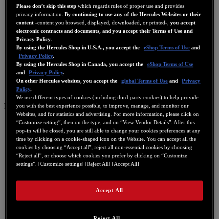
Please don’t skip this step
which regards rules of proper use and provides
privacy information.
By continuing to use any of the Hercules Websites or their
content
-content you browsed, displayed, downloaded, or printed-,
you accept
electronic contracts and documents, and you accept their Terms of Use and
Privacy Policy
.
By using the Hercules Shop in U.S.A., you accept the
eShop Terms of Use
and
Privacy Policy
.
By using the Hercules Shop in Canada, you accept the
eShop Terms of Use
and
Privacy Policy
.
On other Hercules websites, you accept the
global Terms of Use
and
Privacy
Policy
.
We use different types of cookies (including third-party cookies) to help provide
PT
you with the best experience possible, to improve, manage, and monitor our
Websites, and for statistics and advertising. For more information, please click on
US
“Customize setting”, then on the type, and on “View Vendor Details”. After this
pop-in will be closed, you are still able to change your cookies preferences at any
FR
time by clicking on a cookie-shaped icon on the Website. You can accept all the
cookies by choosing “Accept all”, reject all non-essential cookies by choosing
ES
“Reject all”, or choose which cookies you prefer by clicking on “Customize
GB
settings”. [Customize settings] [Reject All] [Accept All]
DE
IT
Accept All
NL
Reject All