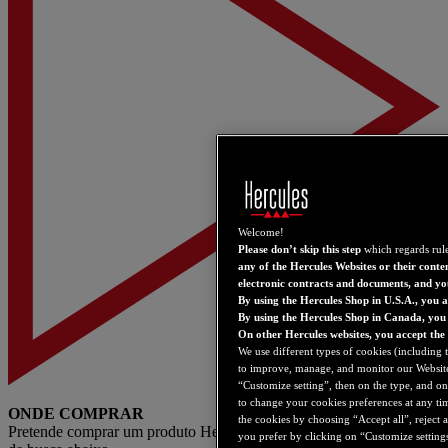
Welcome!
Please don’t skip this step
which regards rule
any of the Hercules Websites or their conte
electronic contracts and documents, and yo
By using the Hercules Shop in U.S.A., you 
By using the Hercules Shop in Canada, you
On other Hercules websites, you accept the
We use different types of cookies (including 
to improve, manage, and monitor our Websites,
“Customize setting”, then on the type, and on 
to change your cookies preferences at any ti
ONDE COMPRAR
the cookies by choosing “Accept all”, reject 
Pretende comprar um produto Hercules. Não hesite em usar o motor
you prefer by clicking on “Customize settings