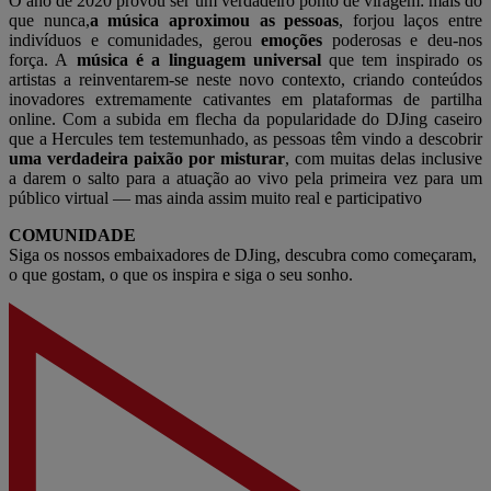
O ano de 2020 provou ser um verdadeiro ponto de viragem: mais do
que nunca,
a música aproximou as pessoas
, forjou laços entre
indivíduos e comunidades, gerou
emoções
poderosas e deu-nos
força. A
música é a linguagem universal
que tem inspirado os
artistas a reinventarem-se neste novo contexto, criando conteúdos
inovadores extremamente cativantes em plataformas de partilha
online. Com a subida em flecha da popularidade do DJing caseiro
que a Hercules tem testemunhado, as pessoas têm vindo a descobrir
uma verdadeira paixão por misturar
, com muitas delas inclusive
a darem o salto para a atuação ao vivo pela primeira vez para um
público virtual — mas ainda assim muito real e participativo
COMUNIDADE
Siga os nossos embaixadores de DJing, descubra como começaram,
o que gostam, o que os inspira e siga o seu sonho.