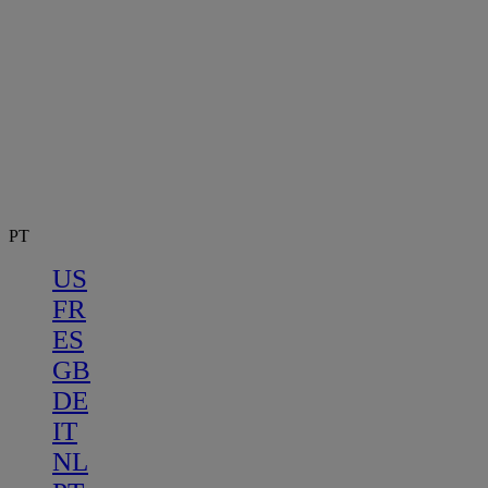
PT
US
FR
ES
GB
DE
IT
NL