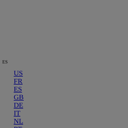
ES
US
FR
ES
GB
DE
IT
NL