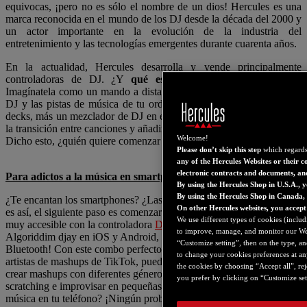
equivocas, ¡pero no es sólo el nombre de un dios! Hercules es una
marca reconocida en el mundo de los DJ desde la década del 2000 y
un actor importante en la evolución de la industria del
entretenimiento y las tecnologías emergentes durante cuarenta años.
En la actualidad, Hercules desarrolla y vende principalmente
controladoras de DJ. ¿Y
qué es una controladora de DJ
?
Imagínatela como un mando a distancia gigante para el software de
DJ y las pistas de música de tu ordenador o smartphone: tiene dos
decks, más un mezclador de DJ en el medio, que se usan para hacer
la transición entre canciones y añadir efectos.
Welcome!
Dicho esto, ¿quién quiere comenzar a pinchar?
Please don’t skip this step
which regards
any of the Hercules Websites or their c
electronic contracts and documents, an
Para adictos a la música en smartphones
By using the Hercules Shop in U.S.A., 
By using the Hercules Shop in Canada,
¿Te encantan los smartphones? ¿Las redes sociales? ¿La música? Si
On other Hercules websites, you accept
es así, el siguiente paso es comenzar a mezclar. Es fácil, rápido y
We use different types of cookies (includ
muy accesible con la controladora
DJControl Mix
y la app gratuita
to improve, manage, and monitor our Webs
Algoriddim djay en iOS y Android, ¡todos conectados a través de
“Customize setting”, then on the type, and
Bluetooth! Con este combo perfecto, que ya es un éxito entre los
to change your cookies preferences at an
artistas de mashups de TikTok, puedes mezclar tus pistas favoritas,
the cookies by choosing “Accept all”, rej
crear mashups con diferentes géneros y música nueva, hacer
you prefer by clicking on “Customize sett
scratching e improvisar en pequeñas fiestas con amigos. ¿No tienes
música en tu teléfono? ¡Ningún problema! La app djay ofrece