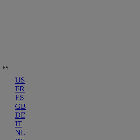
ES
US
FR
ES
GB
DE
IT
NL