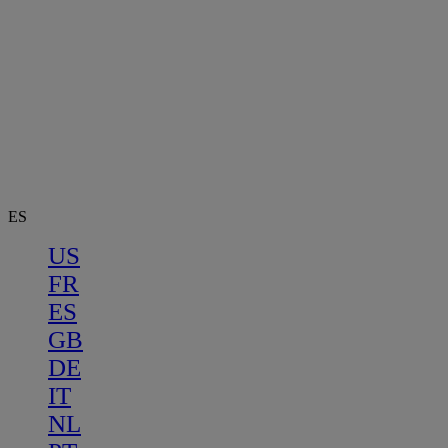
ES
US
FR
ES
GB
DE
IT
NL