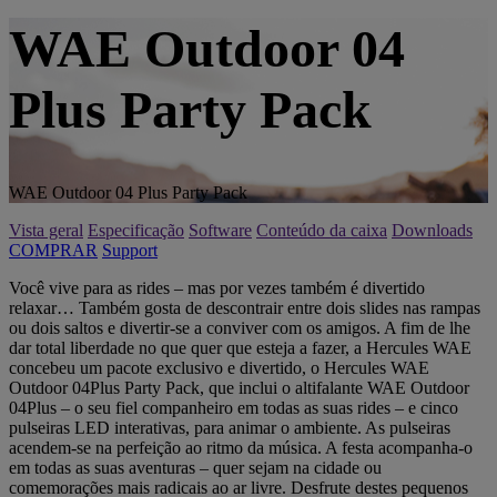
WAE Outdoor 04
Plus Party Pack
WAE Outdoor 04 Plus Party Pack
Vista geral
Especificação
Software
Conteúdo da caixa
Downloads
COMPRAR
Support
Você vive para as rides – mas por vezes também é divertido
relaxar… Também gosta de descontrair entre dois slides nas rampas
ou dois saltos e divertir-se a conviver com os amigos. A fim de lhe
dar total liberdade no que quer que esteja a fazer, a Hercules WAE
concebeu um pacote exclusivo e divertido, o Hercules WAE
Outdoor 04Plus Party Pack, que inclui o altifalante WAE Outdoor
04Plus – o seu fiel companheiro em todas as suas rides – e cinco
pulseiras LED interativas, para animar o ambiente. As pulseiras
acendem-se na perfeição ao ritmo da música. A festa acompanha-o
em todas as suas aventuras – quer sejam na cidade ou
comemorações mais radicais ao ar livre. Desfrute destes pequenos