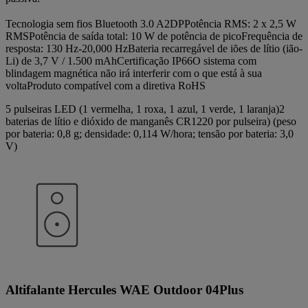
Tecnologia sem fios Bluetooth 3.0 A2DPPotência RMS: 2 x 2,5 W
RMSPotência de saída total: 10 W de potência de picoFrequência de
resposta: 130 Hz-20,000 HzBateria recarregável de iões de lítio (ião-
Li) de 3,7 V / 1.500 mAhCertificação IP66O sistema com
blindagem magnética não irá interferir com o que está à sua
voltaProduto compatível com a diretiva RoHS
5 pulseiras LED (1 vermelha, 1 roxa, 1 azul, 1 verde, 1 laranja)2
baterias de lítio e dióxido de manganês CR1220 por pulseira) (peso
por bateria: 0,8 g; densidade: 0,114 W/hora; tensão por bateria: 3,0
V)
Altifalante Hercules WAE Outdoor 04Plus