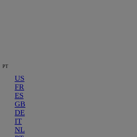
PT
US
FR
ES
GB
DE
IT
NL