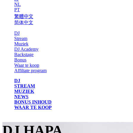
NL
PT
繁體中文
简体中文
DJ
Stream
Muziek
DJ Academy
Backstage
Bonus
Waar te koop
Affiliate program
DJ
STREAM
MUZIEK
NEWS
BONUS INHOUD
WAAR TE KOOP
DJ HAPA