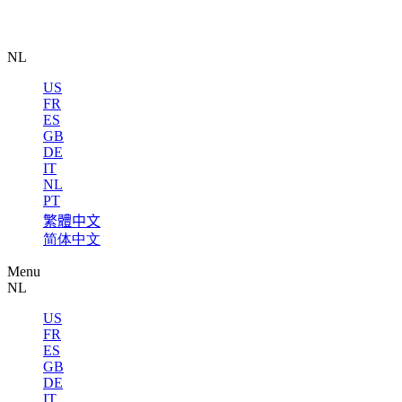
NL
US
FR
ES
GB
DE
IT
NL
PT
繁體中文
简体中文
Menu
NL
US
FR
ES
GB
DE
IT