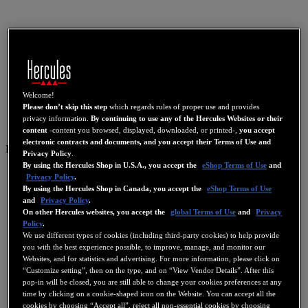
Welcome!
Please don’t skip this step
which regards rules of proper use and provides
privacy information.
By continuing to use any of the Hercules Websites or their
content
-content you browsed, displayed, downloaded, or printed-,
you accept
electronic contracts and documents, and you accept their Terms of Use and
ES
Privacy Policy
.
By using the Hercules Shop in U.S.A., you accept the
eShop Terms of Use
and
US
Privacy Policy
.
By using the Hercules Shop in Canada, you accept the
eShop Terms of Use
FR
and
Privacy Policy
.
ES
On other Hercules websites, you accept the
global Terms of Use
and
Privacy
Policy
.
GB
We use different types of cookies (including third-party cookies) to help provide
you with the best experience possible, to improve, manage, and monitor our
DE
Websites, and for statistics and advertising. For more information, please click on
IT
“Customize setting”, then on the type, and on “View Vendor Details”. After this
pop-in will be closed, you are still able to change your cookies preferences at any
NL
time by clicking on a cookie-shaped icon on the Website. You can accept all the
cookies by choosing “Accept all”, reject all non-essential cookies by choosing