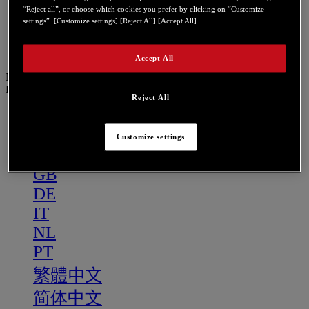
PT
“Reject all”, or choose which cookies you prefer by clicking on “Customize
settings”. [Customize settings] [Reject All] [Accept All]
繁體中文
简体中文
Accept All
Menu
ES
Reject All
US
FR
Customize settings
ES
GB
DE
IT
NL
PT
繁體中文
简体中文