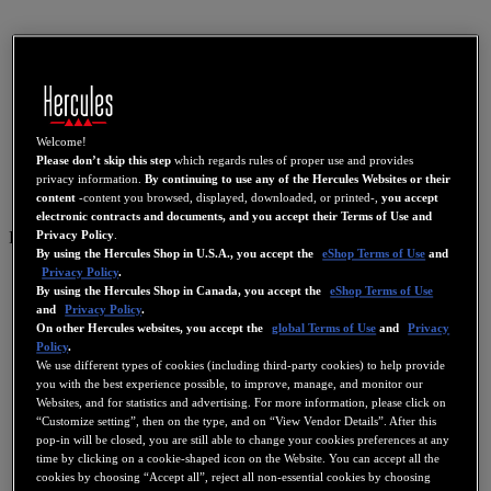
Welcome!
Please don’t skip this step
which regards rules of proper use and provides
privacy information.
By continuing to use any of the Hercules Websites or their
content
-content you browsed, displayed, downloaded, or printed-,
you accept
electronic contracts and documents, and you accept their Terms of Use and
FR
Privacy Policy
.
By using the Hercules Shop in U.S.A., you accept the
eShop Terms of Use
and
US
Privacy Policy
.
By using the Hercules Shop in Canada, you accept the
eShop Terms of Use
FR
and
Privacy Policy
.
On other Hercules websites, you accept the
global Terms of Use
and
Privacy
ES
Policy
.
GB
We use different types of cookies (including third-party cookies) to help provide
you with the best experience possible, to improve, manage, and monitor our
DE
Websites, and for statistics and advertising. For more information, please click on
“Customize setting”, then on the type, and on “View Vendor Details”. After this
IT
pop-in will be closed, you are still able to change your cookies preferences at any
NL
time by clicking on a cookie-shaped icon on the Website. You can accept all the
cookies by choosing “Accept all”, reject all non-essential cookies by choosing