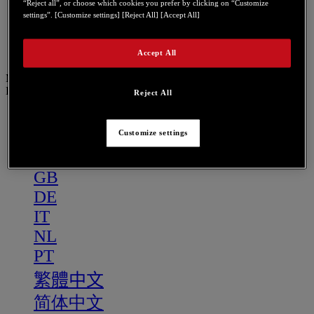
PT
“Reject all”, or choose which cookies you prefer by clicking on “Customize
settings”. [Customize settings] [Reject All] [Accept All]
繁體中文
简体中文
Accept All
Menu
FR
Reject All
US
FR
Customize settings
ES
GB
DE
IT
NL
PT
繁體中文
简体中文