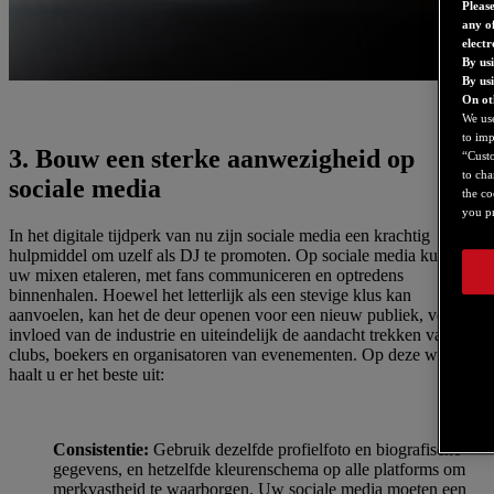
Please
any of
elect
By us
By us
On ot
We use
to imp
3. Bouw een sterke aanwezigheid op
“Custo
to cha
sociale media
the co
you pr
In het digitale tijdperk van nu zijn sociale media een krachtig
hulpmiddel om uzelf als DJ te promoten. Op sociale media kun u
uw mixen etaleren, met fans communiceren en optredens
binnenhalen. Hoewel het letterlijk als een stevige klus kan
aanvoelen, kan het de deur openen voor een nieuw publiek, voor de
invloed van de industrie en uiteindelijk de aandacht trekken van
clubs, boekers en organisatoren van evenementen. Op deze wijze
haalt u er het beste uit:
Consistentie:
Gebruik dezelfde profielfoto en biografische
gegevens, en hetzelfde kleurenschema op alle platforms om
merkvastheid te waarborgen. Uw sociale media moeten een