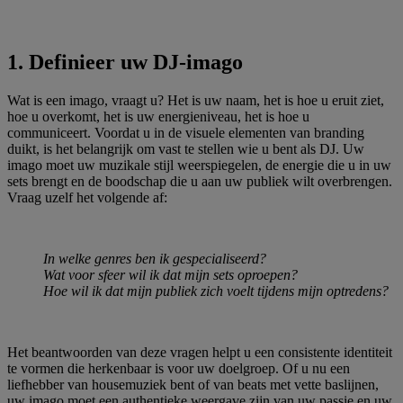
1. Definieer uw DJ-imago
Wat is een imago, vraagt u? Het is uw naam, het is hoe u eruit ziet,
hoe u overkomt, het is uw energieniveau, het is hoe u
communiceert. Voordat u in de visuele elementen van branding
duikt, is het belangrijk om vast te stellen wie u bent als DJ. Uw
imago moet uw muzikale stijl weerspiegelen, de energie die u in uw
sets brengt en de boodschap die u aan uw publiek wilt overbrengen.
Vraag uzelf het volgende af:
In welke genres ben ik gespecialiseerd?
Wat voor sfeer wil ik dat mijn sets oproepen?
Hoe wil ik dat mijn publiek zich voelt tijdens mijn optredens?
Het beantwoorden van deze vragen helpt u een consistente identiteit
te vormen die herkenbaar is voor uw doelgroep. Of u nu een
liefhebber van housemuziek bent of van beats met vette baslijnen,
uw imago moet een authentieke weergave zijn van uw passie en uw