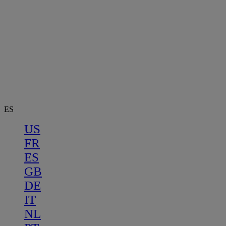
ES
US
FR
ES
GB
DE
IT
NL