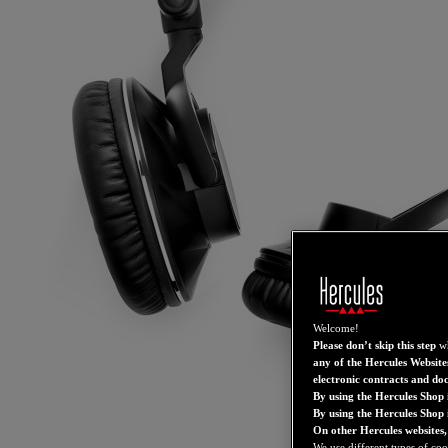
Welcome!
Please don’t skip this step
wh
any of the Hercules Website
electronic contracts and do
By using the Hercules Shop 
By using the Hercules Shop
On other Hercules websites,
We use different types of coo