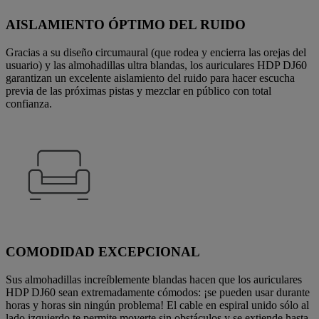
AISLAMIENTO ÓPTIMO DEL RUIDO
Gracias a su diseño circumaural (que rodea y encierra las orejas del
usuario) y las almohadillas ultra blandas, los auriculares HDP DJ60
garantizan un excelente aislamiento del ruido para hacer escucha
previa de las próximas pistas y mezclar en público con total
confianza.
COMODIDAD EXCEPCIONAL
Sus almohadillas increíblemente blandas hacen que los auriculares
HDP DJ60 sean extremadamente cómodos: ¡se pueden usar durante
horas y horas sin ningún problema! El cable en espiral unido sólo al
lado izquierdo te permite moverte sin obstáculos y se extiende hasta