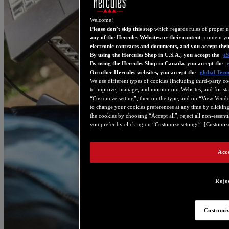
Welcome!
Please don’t skip this step
which regards rules of proper 
any of the Hercules Websites or their content
-content yo
electronic contracts and documents, and you accept thei
By using the Hercules Shop in U.S.A., you accept the
eS
By using the Hercules Shop in Canada, you accept the
On other Hercules websites, you accept the
global Term
We use different types of cookies (including third-party co
to improve, manage, and monitor our Websites, and for stat
“Customize setting”, then on the type, and on “View Vendor D
to change your cookies preferences at any time by clickin
the cookies by choosing “Accept all”, reject all non-essent
you prefer by clicking on “Customize settings”. [Customize 
Acc
Reje
Customiz