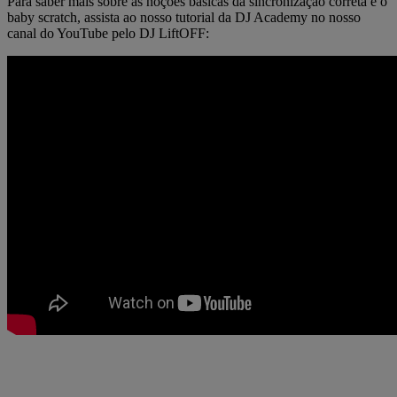
Para saber mais sobre as noções básicas da sincronização correta e o
baby scratch, assista ao nosso tutorial da DJ Academy no nosso
canal do YouTube pelo DJ LiftOFF: