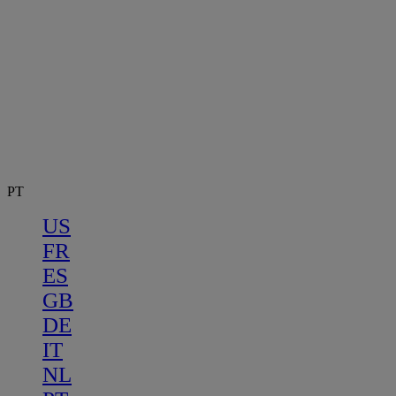
PT
US
FR
ES
GB
DE
IT
NL