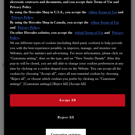
electronic contracts and documents, and you accept their Terms of Use and
Privacy Policy
.
By using the Hercules Shop in U.S.A., you accept the
eShop Terms of Use
and
Privacy Policy
.
By using the Hercules Shop in Canada, you accept the
eShop Terms of Use
and
Privacy Policy
.
On other Hercules websites, you accept the
global Terms of Use
and
Privacy
Policy
.
We use different types of cookies (including third-party cookies) to help provide
you with the best experience possible, to improve, manage, and monitor our
Websites, and for statistics and advertising. For more information, please click on
“Customize setting”, then on the type, and on “View Vendor Details”. After this
pop-in will be closed, you are still able to change your cookies preferences at any
NL
time by clicking on a cookie-shaped icon on the Website. You can accept all the
cookies by choosing “Accept all”, reject all non-essential cookies by choosing
US
“Reject all”, or choose which cookies you prefer by clicking on “Customize
FR
settings”. [Customize settings] [Reject All] [Accept All]
ES
GB
Accept All
DE
IT
Reject All
NL
Customize settings