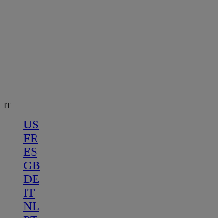
IT
US
FR
ES
GB
DE
IT
NL