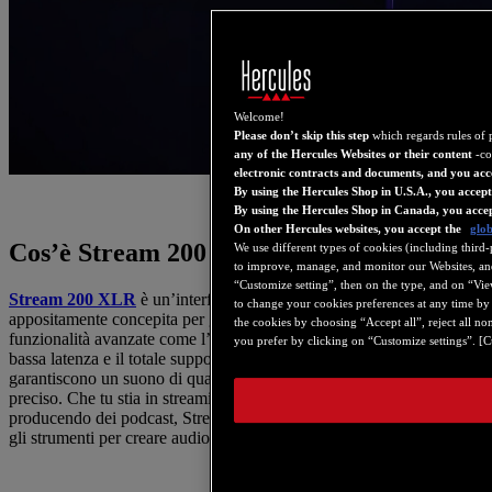
Welcome!
Please don’t skip this step
which regards rules of 
any of the Hercules Websites or their content
-co
electronic contracts and documents, and you acc
By using the Hercules Shop in U.S.A., you accep
By using the Hercules Shop in Canada, you acce
On other Hercules websites, you accept the
glob
Cos’è Stream 200 XLR?
We use different types of cookies (including third-
to improve, manage, and monitor our Websites, and 
“Customize setting”, then on the type, and on “View 
Stream 200 XLR
è un’interfaccia audio di alta qualità
to change your cookies preferences at any time by 
appositamente concepita per gli streamer e i content creator. Offre
the cookies by choosing “Accept all”, reject all no
funzionalità avanzate come l’elaborazione audio multicanale, la
you prefer by clicking on “Customize settings”. [Cu
bassa latenza e il totale supporto dei microfoni XLR, che
garantiscono un suono di qualità professionale, ricco, chiaro e
preciso. Che tu stia in streaming su Twitch, YouTube, oppure tu stia
producendo dei podcast, Stream 200 XLR mette a tua disposizione
gli strumenti per creare audio di qualità broadcast.