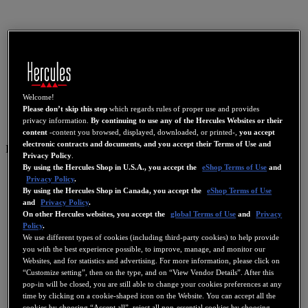
Welcome!
Please don’t skip this step
which regards rules of proper use and provides
privacy information.
By continuing to use any of the Hercules Websites or their
content
-content you browsed, displayed, downloaded, or printed-,
you accept
electronic contracts and documents, and you accept their Terms of Use and
IT
Privacy Policy
.
By using the Hercules Shop in U.S.A., you accept the
eShop Terms of Use
and
IT
Privacy Policy
.
DE
By using the Hercules Shop in Canada, you accept the
eShop Terms of Use
and
Privacy Policy
.
NL
On other Hercules websites, you accept the
global Terms of Use
and
Privacy
Policy
.
PT
We use different types of cookies (including third-party cookies) to help provide
you with the best experience possible, to improve, manage, and monitor our
繁體中文
Websites, and for statistics and advertising. For more information, please click on
US
“Customize setting”, then on the type, and on “View Vendor Details”. After this
pop-in will be closed, you are still able to change your cookies preferences at any
FR
time by clicking on a cookie-shaped icon on the Website. You can accept all the
cookies by choosing “Accept all”, reject all non-essential cookies by choosing