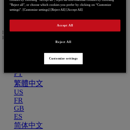
GB
“Reject all”, or choose which cookies you prefer by clicking on “Customize
ES
settings”. [Customize settings] [Reject All] [Accept All]
简体中文
Accept All
Menu
IT
Reject All
IT
DE
Customize settings
NL
PT
繁體中文
US
FR
GB
ES
简体中文