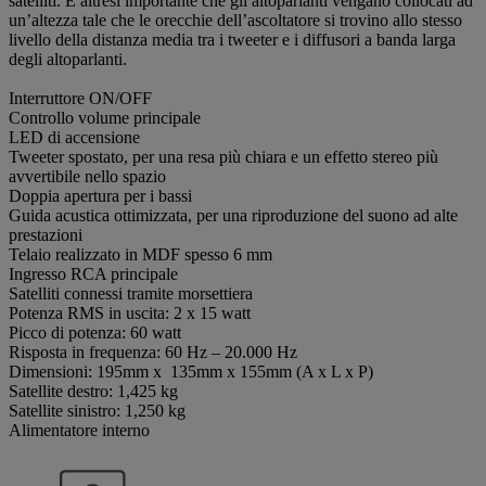
satelliti. È altresì importante che gli altoparlanti vengano collocati ad
un’altezza tale che le orecchie dell’ascoltatore si trovino allo stesso
livello della distanza media tra i tweeter e i diffusori a banda larga
degli altoparlanti.
Interruttore ON/OFF
Controllo volume principale
LED di accensione
Tweeter spostato, per una resa più chiara e un effetto stereo più
avvertibile nello spazio
Doppia apertura per i bassi
Guida acustica ottimizzata, per una riproduzione del suono ad alte
prestazioni
Telaio realizzato in MDF spesso 6 mm
Ingresso RCA principale
Satelliti connessi tramite morsettiera
Potenza RMS in uscita: 2 x 15 watt
Picco di potenza: 60 watt
Risposta in frequenza: 60 Hz – 20.000 Hz
Dimensioni: 195mm x 135mm x 155mm (A x L x P)
Satellite destro: 1,425 kg
Satellite sinistro: 1,250 kg
Alimentatore interno