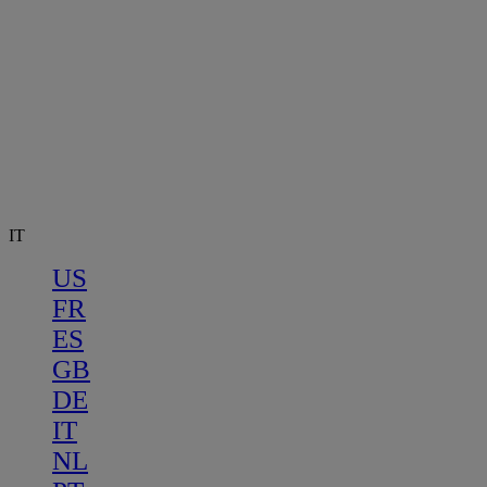
IT
US
FR
ES
GB
DE
IT
NL