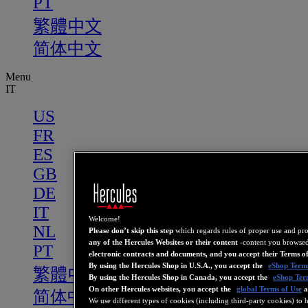
PT
繁體中文
简体中文
Menu
IT
US
FR
ES
GB
DE
IT
Welcome!
NL
Please don’t skip this step
which regards rules of proper use and pr
any of the Hercules Websites or their content
-content you browsed
PT
electronic contracts and documents, and you accept their Terms o
By using the Hercules Shop in U.S.A., you accept the
eShop Terms
繁體中文
By using the Hercules Shop in Canada, you accept the
eShop Ter
On other Hercules websites, you accept the
global Terms of Use
a
简体中文
We use different types of cookies (including third-party cookies) to 