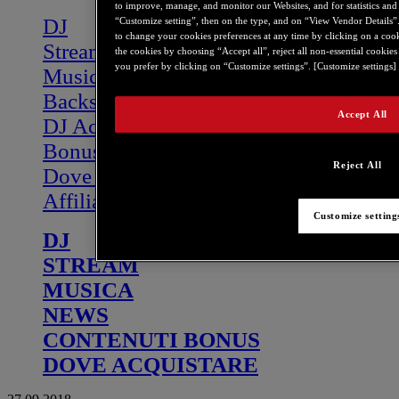
to improve, manage, and monitor our Websites, and for statistics and
DJ
“Customize setting”, then on the type, and on “View Vendor Details”. A
to change your cookies preferences at any time by clicking on a coo
Stream
the cookies by choosing “Accept all”, reject all non-essential cookie
you prefer by clicking on “Customize settings”. [Customize settings] 
Musica
Backstage
Accept All
DJ Academy
Bonus
Reject All
Dove acquistare
Affiliate program
Customize setting
DJ
STREAM
MUSICA
NEWS
CONTENUTI BONUS
DOVE ACQUISTARE