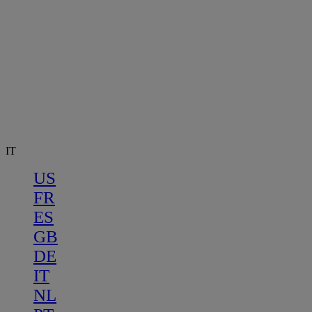
IT
US
FR
ES
GB
DE
IT
NL