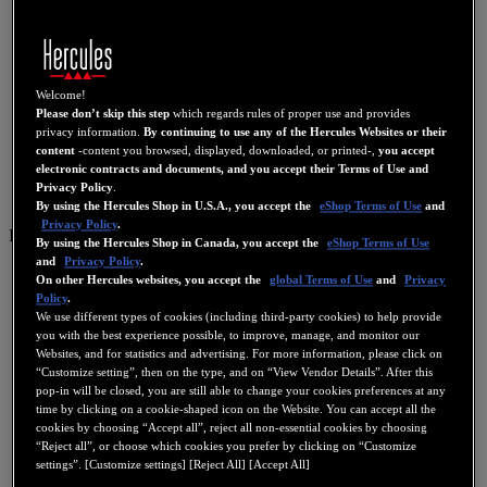
Welcome!
Please don’t skip this step
which regards rules of proper use and provides
privacy information.
By continuing to use any of the Hercules Websites or their
content
-content you browsed, displayed, downloaded, or printed-,
you accept
electronic contracts and documents, and you accept their Terms of Use and
Privacy Policy
.
By using the Hercules Shop in U.S.A., you accept the
eShop Terms of Use
and
Privacy Policy
.
IT
By using the Hercules Shop in Canada, you accept the
eShop Terms of Use
and
Privacy Policy
.
US
On other Hercules websites, you accept the
global Terms of Use
and
Privacy
Policy
.
FR
We use different types of cookies (including third-party cookies) to help provide
ES
you with the best experience possible, to improve, manage, and monitor our
Websites, and for statistics and advertising. For more information, please click on
GB
“Customize setting”, then on the type, and on “View Vendor Details”. After this
pop-in will be closed, you are still able to change your cookies preferences at any
DE
time by clicking on a cookie-shaped icon on the Website. You can accept all the
IT
cookies by choosing “Accept all”, reject all non-essential cookies by choosing
“Reject all”, or choose which cookies you prefer by clicking on “Customize
NL
settings”. [Customize settings] [Reject All] [Accept All]