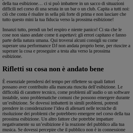
della tua esibizione… ci si può imbattere in un sacco di situazioni
difficili nel corso di una serata in un bar o un club. Capita a tutti noi:
ciò che conta è risalire in sella più forte di prima e non lasciare che
tutto questo mini la tua fiducia verso la prossima esibizione!
Innanzi tutto, prendi un bel respiro e niente panico! Ci sta che le
cose non siano andate come ti aspettavi: gli errori capitano e fanno
parte della natura umana. Qui troverai alcuni consigli su come
superare una performance DJ non andata proprio bene, per riuscire a
superare la cosa e proseguire a testa alta verso la prossima
esibizione.
Rifletti su cosa non è andato bene
È essenziale prendersi del tempo per riflettere su quali fattori
possano aver contribuito alla mancata riuscita dell’esibizione. Le
difficoltà di carattere tecnico, come problemi all’audio o un software
instabile, sono problematiche comuni che possono emergere durante
un’esibizione. Se dovessi imbatterti in simili problemi, potresti
prendere in considerazione l’idea di allenarti nelle tecniche di
risoluzione dei problemi che potrebbero emergere nel corso della tua
prossima esibizione. Un altro fattore che potrebbe impattare
negativamente su un’esibizione è la reazione del pubblico alla tua
musica. Se dovessi percepire che il pubblico non è in connessione