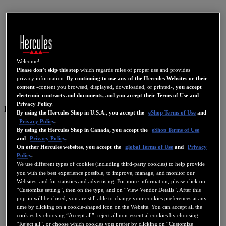
Welcome!
Please don’t skip this step
which regards rules of proper use and provides
privacy information.
By continuing to use any of the Hercules Websites or their
content
-content you browsed, displayed, downloaded, or printed-,
you accept
electronic contracts and documents, and you accept their Terms of Use and
Privacy Policy
.
IT
By using the Hercules Shop in U.S.A., you accept the
eShop Terms of Use
and
Privacy Policy
.
US
By using the Hercules Shop in Canada, you accept the
eShop Terms of Use
and
Privacy Policy
.
FR
On other Hercules websites, you accept the
global Terms of Use
and
Privacy
ES
Policy
.
We use different types of cookies (including third-party cookies) to help provide
GB
you with the best experience possible, to improve, manage, and monitor our
DE
Websites, and for statistics and advertising. For more information, please click on
“Customize setting”, then on the type, and on “View Vendor Details”. After this
IT
pop-in will be closed, you are still able to change your cookies preferences at any
time by clicking on a cookie-shaped icon on the Website. You can accept all the
NL
cookies by choosing “Accept all”, reject all non-essential cookies by choosing
“Reject all”, or choose which cookies you prefer by clicking on “Customize