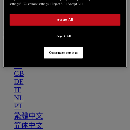
PT
settings”. [Customize settings] [Reject All] [Accept All]
繁體中文
简体中文
Accept All
Menu
Reject All
IT
US
Customize settings
FR
ES
GB
DE
IT
NL
PT
繁體中文
简体中文