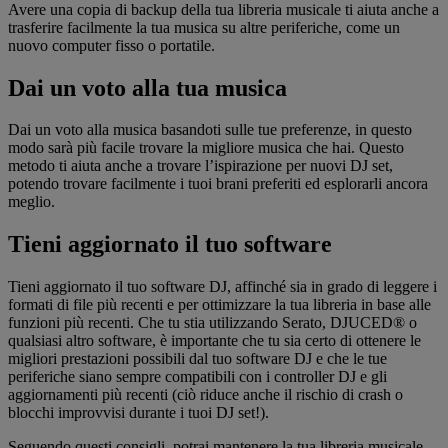
Avere una copia di backup della tua libreria musicale ti aiuta anche a
trasferire facilmente la tua musica su altre periferiche, come un
nuovo computer fisso o portatile.
Dai un voto alla tua musica
Dai un voto alla musica basandoti sulle tue preferenze, in questo
modo sarà più facile trovare la migliore musica che hai. Questo
metodo ti aiuta anche a trovare l’ispirazione per nuovi DJ set,
potendo trovare facilmente i tuoi brani preferiti ed esplorarli ancora
meglio.
Tieni aggiornato il tuo software
Tieni aggiornato il tuo software DJ, affinché sia in grado di leggere i
formati di file più recenti e per ottimizzare la tua libreria in base alle
funzioni più recenti. Che tu stia utilizzando Serato, DJUCED® o
qualsiasi altro software, è importante che tu sia certo di ottenere le
migliori prestazioni possibili dal tuo software DJ e che le tue
periferiche siano sempre compatibili con i controller DJ e gli
aggiornamenti più recenti (ciò riduce anche il rischio di crash o
blocchi improvvisi durante i tuoi DJ set!).
Seguendo questi consigli, potrai mantenere la tua libreria musicale