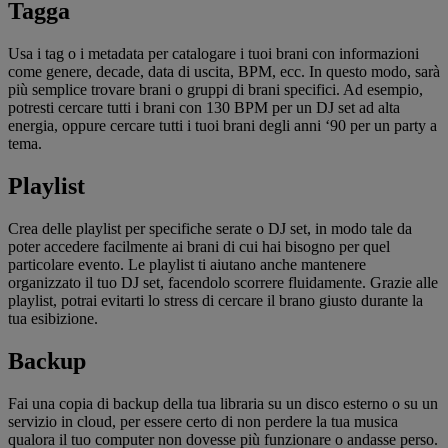
Tagga
Usa i tag o i metadata per catalogare i tuoi brani con informazioni
come genere, decade, data di uscita, BPM, ecc. In questo modo, sarà
più semplice trovare brani o gruppi di brani specifici. Ad esempio,
potresti cercare tutti i brani con 130 BPM per un DJ set ad alta
energia, oppure cercare tutti i tuoi brani degli anni ‘90 per un party a
tema.
Playlist
Crea delle playlist per specifiche serate o DJ set, in modo tale da
poter accedere facilmente ai brani di cui hai bisogno per quel
particolare evento. Le playlist ti aiutano anche mantenere
organizzato il tuo DJ set, facendolo scorrere fluidamente. Grazie alle
playlist, potrai evitarti lo stress di cercare il brano giusto durante la
tua esibizione.
Backup
Fai una copia di backup della tua libraria su un disco esterno o su un
servizio in cloud, per essere certo di non perdere la tua musica
qualora il tuo computer non dovesse più funzionare o andasse perso.