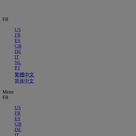
FR
US
FR
ES
GB
DE
IT
NL
PT
繁體中文
简体中文
Menu
FR
US
FR
ES
GB
DE
IT