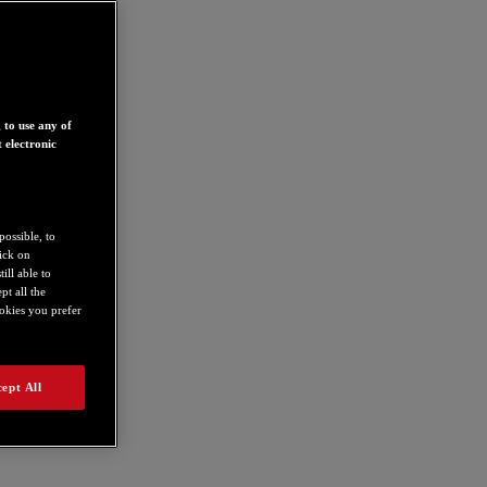
 to use any of
 electronic
possible, to
lick on
ill able to
t all the
ookies you prefer
ept All