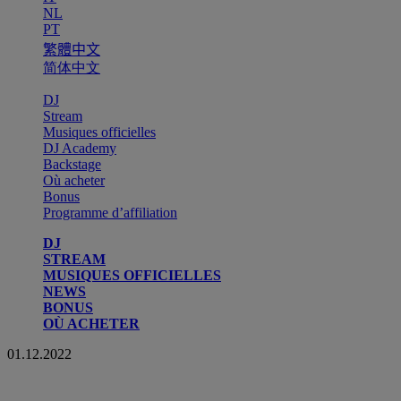
NL
PT
繁體中文
简体中文
DJ
Stream
Musiques officielles
DJ Academy
Backstage
Où acheter
Bonus
Programme d’affiliation
DJ
STREAM
MUSIQUES OFFICIELLES
NEWS
BONUS
OÙ ACHETER
01.12.2022