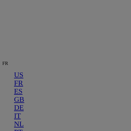
FR
US
FR
ES
GB
DE
IT
NL