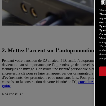
Welc
Please
any o
elect
By us
By us
On ot
We use
to imp
“Custo
2. Mettez l’accent sur l’autopromotion
to ch
the co
you pr
Pendant votre transition de DJ amateur à DJ actif, l’autopromotion
devient tout aussi importante que l’apprentissage de nouvelles
techniques de mixage. Construire une identité personnelle bien
ancrée est la clé pour se faire remarquer par des organisateurs
d’événements, des promoteurs et de nouveaux fans. Pour plus de
conseils sur la construction de votre identité de DJ,
consultez notre
guide
.
Nos conseils :