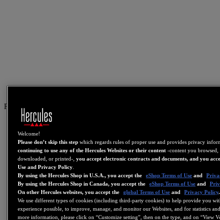
FR
US
Welcome!
FR
Please don’t skip this step
which regards rules of proper use and provides privacy info
ES
continuing to use any of the Hercules Websites or their content
-content you browsed, 
downloaded, or printed-,
you accept electronic contracts and documents, and you acce
GB
Use and Privacy Policy
.
By using the Hercules Shop in U.S.A., you accept the
eShop Terms of Use
and
Priva
DE
By using the Hercules Shop in Canada, you accept the
eShop Terms of Use
and
Priv
IT
On other Hercules websites, you accept the
global Terms of Use
and
Privacy Policy
We use different types of cookies (including third-party cookies) to help provide you wit
NL
experience possible, to improve, manage, and monitor our Websites, and for statistics and
more information, please click on “Customize setting”, then on the type, and on “View V