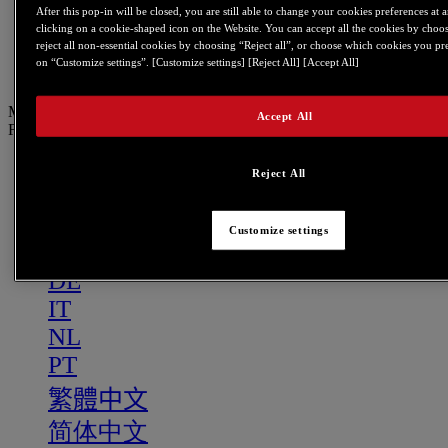
PT
After this pop-in will be closed, you are still able to change your cookies preferences at 
clicking on a cookie-shaped icon on the Website. You can accept all the cookies by choos
繁體中文
reject all non-essential cookies by choosing “Reject all”, or choose which cookies you pr
on “Customize settings”. [Customize settings] [Reject All] [Accept All]
简体中文
Menu
Accept All
FR
US
Reject All
FR
ES
Customize settings
GB
DE
IT
NL
PT
繁體中文
简体中文