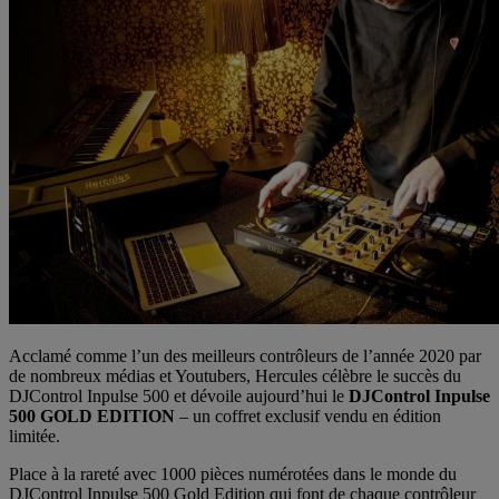
Acclamé comme l’un des meilleurs contrôleurs de l’année 2020 par
de nombreux médias et Youtubers, Hercules célèbre le succès du
DJControl Inpulse 500 et dévoile aujourd’hui le
DJControl Inpulse
500 GOLD EDITION
– un coffret exclusif vendu en édition
limitée.
Place à la rareté avec 1000 pièces numérotées dans le monde du
DJControl Inpulse 500 Gold Edition qui font de chaque contrôleur