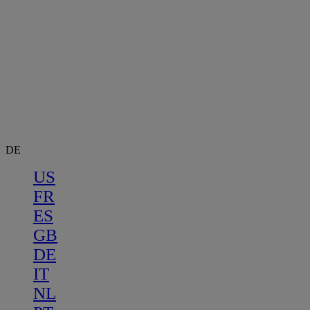
DE
US
FR
ES
GB
DE
IT
NL