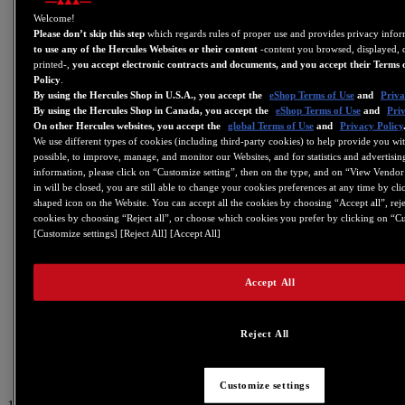
Welcome!
DJ
Please don’t skip this step
which regards rules of proper use and provides privacy info
Stream
to use any of the Hercules Websites or their content
-content you browsed, displayed,
printed-,
you accept electronic contracts and documents, and you accept their Terms 
Musik
Policy
.
By using the Hercules Shop in U.S.A., you accept the
eShop Terms of Use
and
Priva
DJ Academy
By using the Hercules Shop in Canada, you accept the
eShop Terms of Use
and
Priv
Backstage
On other Hercules websites, you accept the
global Terms of Use
and
Privacy Policy
We use different types of cookies (including third-party cookies) to help provide you wit
Bonusmaterial
possible, to improve, manage, and monitor our Websites, and for statistics and advertisi
Wo erhältlich
information, please click on “Customize setting”, then on the type, and on “View Vendor 
in will be closed, you are still able to change your cookies preferences at any time by cl
Affiliate program
shaped icon on the Website. You can accept all the cookies by choosing “Accept all”, rejec
cookies by choosing “Reject all”, or choose which cookies you prefer by clicking on “Cu
[Customize settings] [Reject All] [Accept All]
DJ
STREAM
Accept All
MUSIK
NEWS
Reject All
BONUSMATERIAL
WO ERHÄLTLICH
Customize settings