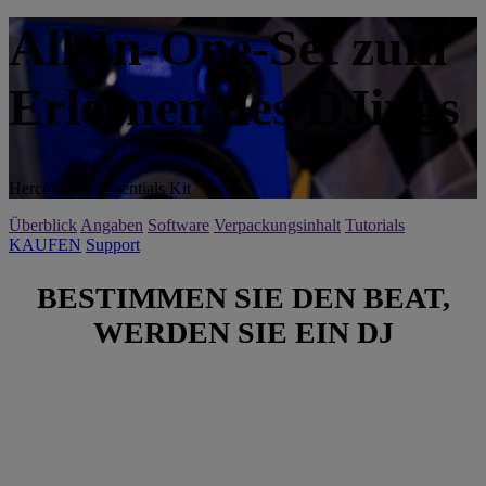
All-In-One-Set zum
Erlernen des DJings
Hercules DJ Essentials Kit
Überblick
Angaben
Software
Verpackungsinhalt
Tutorials
KAUFEN
Support
BESTIMMEN SIE DEN BEAT,
WERDEN SIE EIN DJ