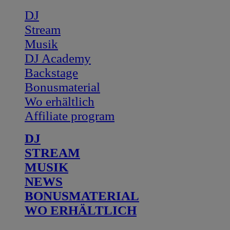
DJ
Stream
Musik
DJ Academy
Backstage
Bonusmaterial
Wo erhältlich
Affiliate program
DJ
STREAM
MUSIK
NEWS
BONUSMATERIAL
WO ERHÄLTLICH