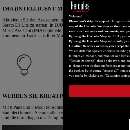
IMA (INTELLIGENT MUSIC ASSISTANT)
Welcome!
Aktivieren Sie den Assistenten, um den Vorbereitungsmodus in
Please don’t skip this step
which regards rule
Serato DJ Lite zu starten. In DJUCED gibt Ihnen der Intelligent
any of the Hercules Websites or their conte
Music Assistant (IMA) optimale Vorschläge für die geeignetsten
electronic contracts and documents, and yo
kommenden Tracks aus Ihrer Musikbibliothek.
By using the Hercules Shop in U.S.A., you 
By using the Hercules Shop in Canada, you
On other Hercules websites, you accept the
We use different types of cookies (including 
to improve, manage, and monitor our Websites,
“Customize setting”, then on the type, and on 
to change your cookies preferences at any ti
the cookies by choosing “Accept all”, reject 
you prefer by clicking on “Customize settings
WERDEN SIE KREATIV
Mit 8 Pads und 8 Modi (einschließlich Hot Cue, Loop, Slicer,
Sampler) können Sie unendlich viele verschiedene Mixe erstellen
und die Grundlagen des DJing meistern.