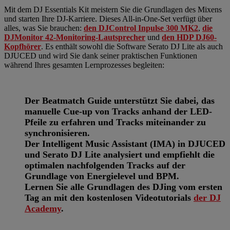
Mit dem DJ Essentials Kit meistern Sie die Grundlagen des Mixens
und starten Ihre DJ-Karriere. Dieses All-in-One-Set verfügt über
alles, was Sie brauchen:
den DJControl Inpulse 300 MK2
,
die
DJMonitor 42-Monitoring-Lautsprecher
und
den HDP DJ60-
Kopfhörer
. Es enthält sowohl die Software Serato DJ Lite als auch
DJUCED und wird Sie dank seiner praktischen Funktionen
während Ihres gesamten Lernprozesses begleiten:
Der Beatmatch Guide unterstützt Sie dabei, das
manuelle Cue-up von Tracks anhand der LED-
Pfeile zu erfahren und Tracks miteinander zu
synchronisieren.
Der Intelligent Music Assistant (IMA) in DJUCED
und Serato DJ Lite analysiert und empfiehlt die
optimalen nachfolgenden Tracks auf der
Grundlage von Energielevel und BPM.
Lernen Sie alle Grundlagen des DJing vom ersten
Tag an mit den kostenlosen Videotutorials
der DJ
Academy
.