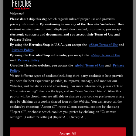
Welcome!
Please don’t skip this step
which regards rules of proper use and provides
privacy information.
By continuing to use any of the Hercules Websites or their
content
-content you browsed, displayed, downloaded, or printed-,
you accept
electronic contracts and documents, and you accept their Terms of Use and
Privacy Policy
.
By using the Hercules Shop in U.S.A., you accept the
eShop Terms of Use
and
Privacy Policy
.
By using the Hercules Shop in Canada, you accept the
eShop Terms of Use
and
Privacy Policy
.
DE
On other Hercules websites, you accept the
global Terms of Use
and
Privacy
Policy
.
US
We use different types of cookies (including third-party cookies) to help provide
you with the best experience possible, to improve, manage, and monitor our
FR
Websites, and for statistics and advertising. For more information, please click on
“Customize setting”, then on the type, and on “View Vendor Details”. After this
ES
pop-in will be closed, you are still able to change your cookies preferences at any
GB
time by clicking on a cookie-shaped icon on the Website. You can accept all the
cookies by choosing “Accept all”, reject all non-essential cookies by choosing
DE
“Reject all”, or choose which cookies you prefer by clicking on “Customize
settings”. [Customize settings] [Reject All] [Accept All]
IT
NL
Accept All