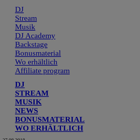
DJ
Stream
Musik
DJ Academy
Backstage
Bonusmaterial
Wo erhältlich
Affiliate program
DJ
STREAM
MUSIK
NEWS
BONUSMATERIAL
WO ERHÄLTLICH