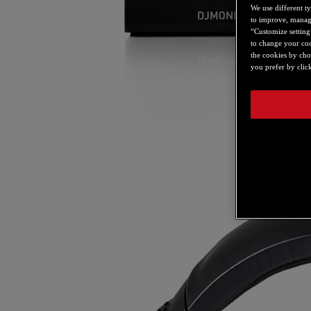
We use different t
to improve, manage
“Customize setting”
to change your coo
the cookies by cho
you prefer by click