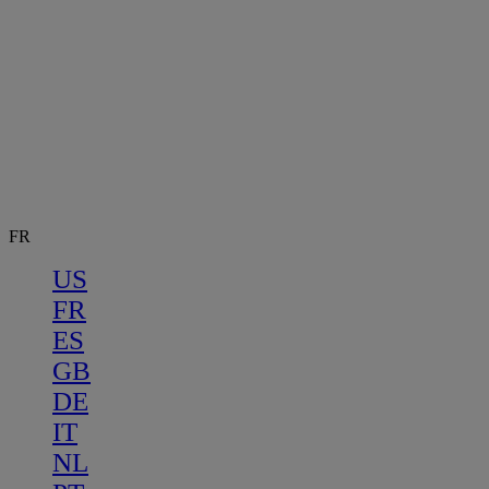
FR
US
FR
ES
GB
DE
IT
NL