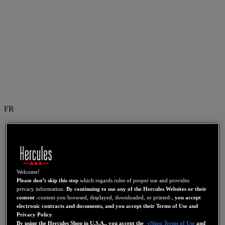
FR
US
FR
ES
GB
Welcome!
Please don’t skip this step
which regards rules of proper use and provides
DE
privacy information.
By continuing to use any of the Hercules Websites or their
IT
content
-content you browsed, displayed, downloaded, or printed-,
you accept
electronic contracts and documents, and you accept their Terms of Use and
NL
Privacy Policy
.
By using the Hercules Shop in U.S.A., you accept the
eShop Terms of Use
and