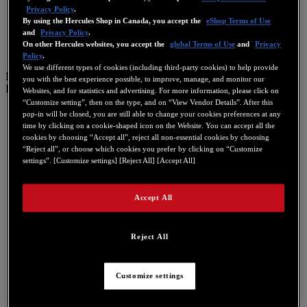
PT
Privacy Policy
.
By using the Hercules Shop in Canada, you accept the
eShop Terms of Use
繁體中文
and
Privacy Policy
.
简体中文
On other Hercules websites, you accept the
global Terms of Use
and
Privacy
Policy
.
We use different types of cookies (including third-party cookies) to help provide
Menu
you with the best experience possible, to improve, manage, and monitor our
FR
Websites, and for statistics and advertising. For more information, please click on
“Customize setting”, then on the type, and on “View Vendor Details”. After this
US
pop-in will be closed, you are still able to change your cookies preferences at any
time by clicking on a cookie-shaped icon on the Website. You can accept all the
FR
cookies by choosing “Accept all”, reject all non-essential cookies by choosing
ES
“Reject all”, or choose which cookies you prefer by clicking on “Customize
settings”. [Customize settings] [Reject All] [Accept All]
GB
DE
Accept All
IT
NL
Reject All
PT
繁體中文
Customize settings
简体中文