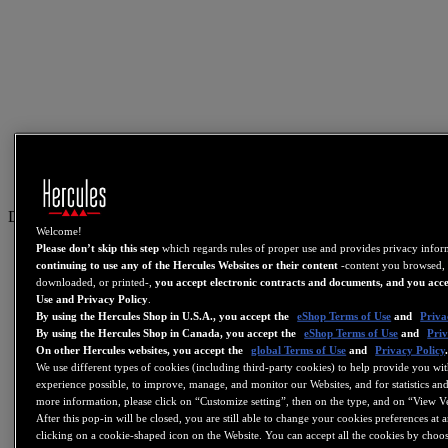
DE
Welcome!
Please don’t skip this step
which regards rules of proper use and provides privacy info
US
continuing to use any of the Hercules Websites or their content
-content you browsed, 
FR
downloaded, or printed-,
you accept electronic contracts and documents, and you acce
Use and Privacy Policy
.
ES
By using the Hercules Shop in U.S.A., you accept the
eShop Terms of Use
and
Priva
GB
By using the Hercules Shop in Canada, you accept the
eShop Terms of Use
and
Priv
On other Hercules websites, you accept the
global Terms of Use
and
Privacy Policy
DE
We use different types of cookies (including third-party cookies) to help provide you wit
experience possible, to improve, manage, and monitor our Websites, and for statistics and
IT
more information, please click on “Customize setting”, then on the type, and on “View V
NL
After this pop-in will be closed, you are still able to change your cookies preferences at 
clicking on a cookie-shaped icon on the Website. You can accept all the cookies by choos