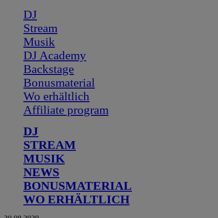
DJ
Stream
Musik
DJ Academy
Backstage
Bonusmaterial
Wo erhältlich
Affiliate program
DJ
STREAM
MUSIK
NEWS
BONUSMATERIAL
WO ERHÄLTLICH