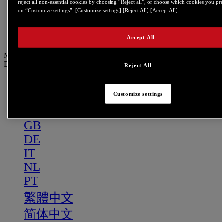
PT
reject all non-essential cookies by choosing “Reject all”, or choose which cookies you pr
on “Customize settings”. [Customize settings] [Reject All] [Accept All]
繁體中文
简体中文
Accept All
Menu
DE
Reject All
US
Customize settings
FR
ES
GB
DE
IT
NL
PT
繁體中文
简体中文