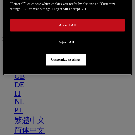
PT
“Reject all”, or choose which cookies you prefer by clicking on “Customize
settings”. [Customize settings] [Reject All] [Accept All]
繁體中文
简体中文
Accept All
Menu
DE
Reject All
US
FR
Customize settings
ES
GB
DE
IT
NL
PT
繁體中文
简体中文