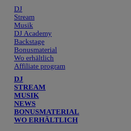
DJ
Stream
Musik
DJ Academy
Backstage
Bonusmaterial
Wo erhältlich
Affiliate program
DJ
STREAM
MUSIK
NEWS
BONUSMATERIAL
WO ERHÄLTLICH