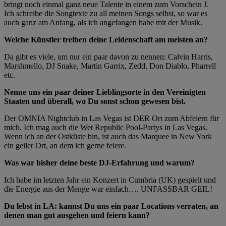
bringt noch einmal ganz neue Talente in einem zum Vorschein J.
Ich schreibe die Songtexte zu all meinen Songs selbst, so war es
auch ganz am Anfang, als ich angefangen habe mit der Musik.
Welche Künstler treiben deine Leidenschaft am meisten an?
Da gibt es viele, um nur ein paar davon zu nennen: Calvin Harris,
Marshmello, DJ Snake, Martin Garrix, Zedd, Don Diablo, Pharrell
etc.
Nenne uns ein paar deiner Lieblingsorte in den Vereinigten
Staaten und überall, wo Du sonst schon gewesen bist.
Der OMNIA Nightclub in Las Vegas ist DER Ort zum Abfeiern für
mich. Ich mag auch die Wet Republic Pool-Partys in Las Vegas.
Wenn ich an der Ostküste bin, ist auch das Marquee in New York
ein geiler Ort, an dem ich gerne feiere.
Was war bisher deine beste DJ-Erfahrung und warum?
Ich habe im letzten Jahr ein Konzert in Cumbria (UK) gespielt und
die Energie aus der Menge war einfach…. UNFASSBAR GEIL!
Du lebst in LA: kannst Du uns ein paar Locations verraten, an
denen man gut ausgehen und feiern kann?