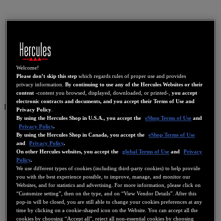
Welcome!
Please don’t skip this step
which regards rules of proper use and provides
privacy information.
By continuing to use any of the Hercules Websites or their
content
-content you browsed, displayed, downloaded, or printed-,
you accept
electronic contracts and documents, and you accept their Terms of Use and
DE
Privacy Policy
.
By using the Hercules Shop in U.S.A., you accept the
eShop Terms of Use
and
US
Privacy Policy
.
By using the Hercules Shop in Canada, you accept the
eShop Terms of Use
FR
and
Privacy Policy
.
ES
On other Hercules websites, you accept the
global Terms of Use
and
Privacy
Policy
.
GB
We use different types of cookies (including third-party cookies) to help provide
you with the best experience possible, to improve, manage, and monitor our
DE
Websites, and for statistics and advertising. For more information, please click on
IT
“Customize setting”, then on the type, and on “View Vendor Details”. After this
pop-in will be closed, you are still able to change your cookies preferences at any
NL
time by clicking on a cookie-shaped icon on the Website. You can accept all the
cookies by choosing “Accept all”, reject all non-essential cookies by choosing