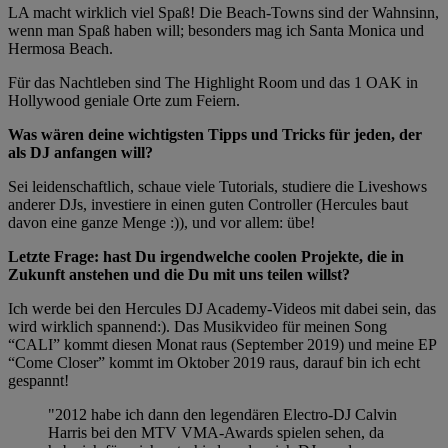
LA macht wirklich viel Spaß! Die Beach-Towns sind der Wahnsinn,
wenn man Spaß haben will; besonders mag ich Santa Monica und
Hermosa Beach.
Für das Nachtleben sind The Highlight Room und das 1 OAK in
Hollywood geniale Orte zum Feiern.
Was wären deine wichtigsten Tipps und Tricks für jeden, der
als DJ anfangen will?
Sei leidenschaftlich, schaue viele Tutorials, studiere die Liveshows
anderer DJs, investiere in einen guten Controller (Hercules baut
davon eine ganze Menge :)), und vor allem: übe!
Letzte Frage: hast Du irgendwelche coolen Projekte, die in
Zukunft anstehen und die Du mit uns teilen willst?
Ich werde bei den Hercules DJ Academy-Videos mit dabei sein, das
wird wirklich spannend:). Das Musikvideo für meinen Song
“CALI” kommt diesen Monat raus (September 2019) und meine EP
“Come Closer” kommt im Oktober 2019 raus, darauf bin ich echt
gespannt!
"2012 habe ich dann den legendären Electro-DJ Calvin
Harris bei den MTV VMA-Awards spielen sehen, da